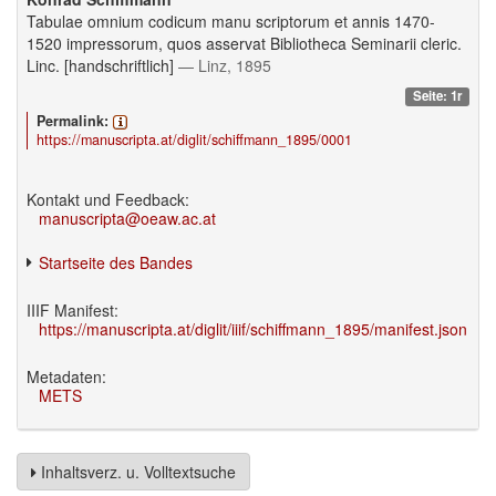
Tabulae omnium codicum manu scriptorum et annis 1470-
1520 impressorum, quos asservat Bibliotheca Seminarii cleric.
Linc. [handschriftlich]
— Linz, 1895
Seite: 1r
Permalink:
https://manuscripta.at/diglit/schiffmann_1895/0001
Kontakt und Feedback:
manuscripta@oeaw.ac.at
Startseite des Bandes
IIIF Manifest:
https://manuscripta.at/diglit/iiif/schiffmann_1895/manifest.json
Metadaten:
METS
Inhaltsverz. u. Volltextsuche