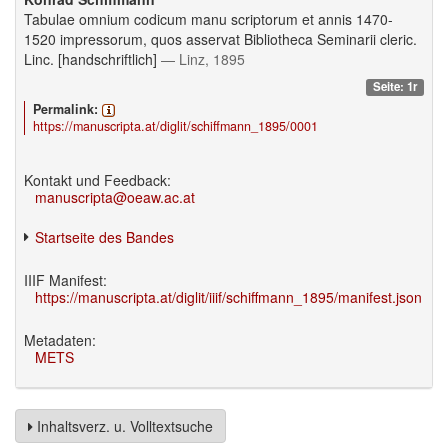
Tabulae omnium codicum manu scriptorum et annis 1470-
1520 impressorum, quos asservat Bibliotheca Seminarii cleric.
Linc. [handschriftlich]
— Linz, 1895
Seite: 1r
Permalink:
https://manuscripta.at/diglit/schiffmann_1895/0001
Kontakt und Feedback:
manuscripta@oeaw.ac.at
Startseite des Bandes
IIIF Manifest:
https://manuscripta.at/diglit/iiif/schiffmann_1895/manifest.json
Metadaten:
METS
Inhaltsverz. u. Volltextsuche