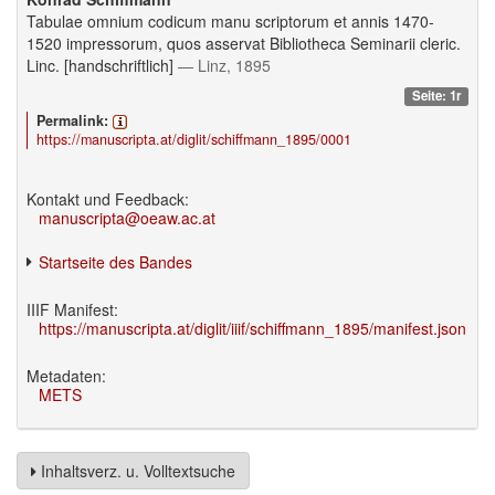
Tabulae omnium codicum manu scriptorum et annis 1470-
1520 impressorum, quos asservat Bibliotheca Seminarii cleric.
Linc. [handschriftlich]
— Linz, 1895
Seite: 1r
Permalink:
https://manuscripta.at/diglit/schiffmann_1895/0001
Kontakt und Feedback:
manuscripta@oeaw.ac.at
Startseite des Bandes
IIIF Manifest:
https://manuscripta.at/diglit/iiif/schiffmann_1895/manifest.json
Metadaten:
METS
Inhaltsverz. u. Volltextsuche