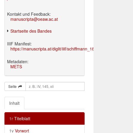
Kontakt und Feedback:
manuscripta@oeaw.ac.at
Startseite des Bandes
IIIF Manifest:
https://manuscripta.at/diglit/iiif/schiffmann_1895/manifest.json
Metadaten:
METS
Seite
Inhalt
1r
Titelblatt
1v
Vorwort