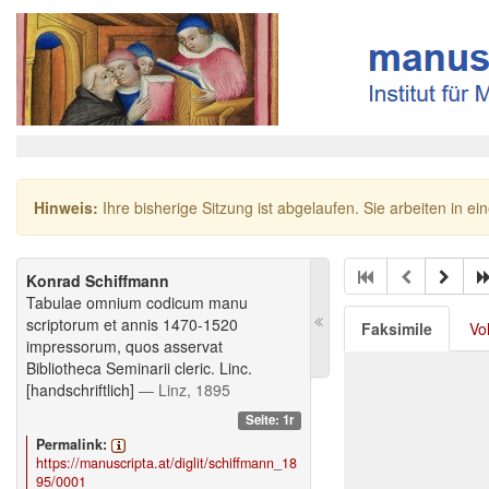
Hinweis:
Ihre bisherige Sitzung ist abgelaufen. Sie arbeiten in ei
Konrad Schiffmann
Tabulae omnium codicum manu
scriptorum et annis 1470-1520
Faksimile
Vo
impressorum, quos asservat
Bibliotheca Seminarii cleric. Linc.
[handschriftlich]
— Linz, 1895
Seite: 1r
Permalink:
https://manuscripta.at/diglit/schiffmann_18
95/0001