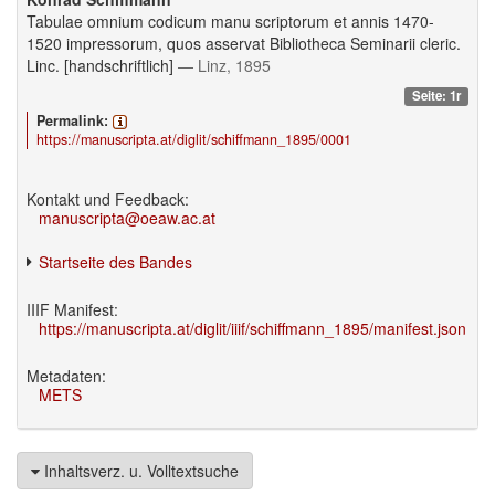
Tabulae omnium codicum manu scriptorum et annis 1470-
1520 impressorum, quos asservat Bibliotheca Seminarii cleric.
Linc. [handschriftlich]
— Linz, 1895
Seite: 1r
Permalink:
https://manuscripta.at/diglit/schiffmann_1895/0001
Kontakt und Feedback:
manuscripta@oeaw.ac.at
Startseite des Bandes
IIIF Manifest:
https://manuscripta.at/diglit/iiif/schiffmann_1895/manifest.json
Metadaten:
METS
Inhaltsverz. u. Volltextsuche