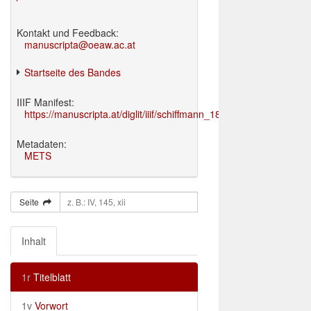
Kontakt und Feedback:
manuscripta@oeaw.ac.at
Startseite des Bandes
IIIF Manifest:
https://manuscripta.at/diglit/iiif/schiffmann_1895/manifest.json
Metadaten:
METS
Seite
Inhalt
1r
Titelblatt
1v
Vorwort