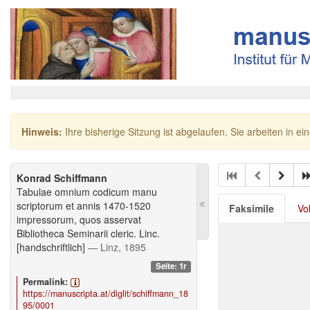
Hinweis:
Ihre bisherige Sitzung ist abgelaufen. Sie arbeiten in ei
Konrad Schiffmann
Tabulae omnium codicum manu
scriptorum et annis 1470-1520
Faksimile
Vo
impressorum, quos asservat
Bibliotheca Seminarii cleric. Linc.
[handschriftlich]
— Linz, 1895
Seite: 1r
Permalink:
https://manuscripta.at/diglit/schiffmann_18
95/0001