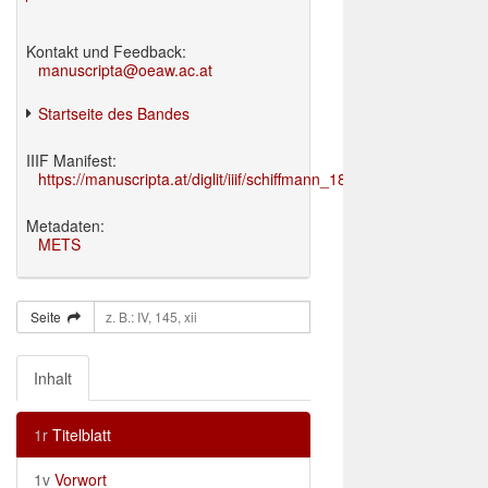
Kontakt und Feedback:
manuscripta@oeaw.ac.at
Startseite des Bandes
IIIF Manifest:
https://manuscripta.at/diglit/iiif/schiffmann_1895/manifest.json
Metadaten:
METS
Seite
Inhalt
1r
Titelblatt
1v
Vorwort