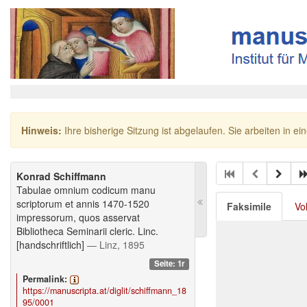
Hinweis:
Ihre bisherige Sitzung ist abgelaufen. Sie arbeiten in ei
Konrad Schiffmann
Tabulae omnium codicum manu
scriptorum et annis 1470-1520
Faksimile
Vo
impressorum, quos asservat
Bibliotheca Seminarii cleric. Linc.
[handschriftlich]
— Linz, 1895
Seite: 1r
Permalink:
https://manuscripta.at/diglit/schiffmann_18
95/0001