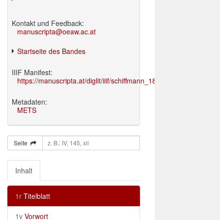
Kontakt und Feedback:
manuscripta@oeaw.ac.at
Startseite des Bandes
IIIF Manifest:
https://manuscripta.at/diglit/iiif/schiffmann_1895/manifest.json
Metadaten:
METS
Seite
Inhalt
1r
Titelblatt
1v
Vorwort