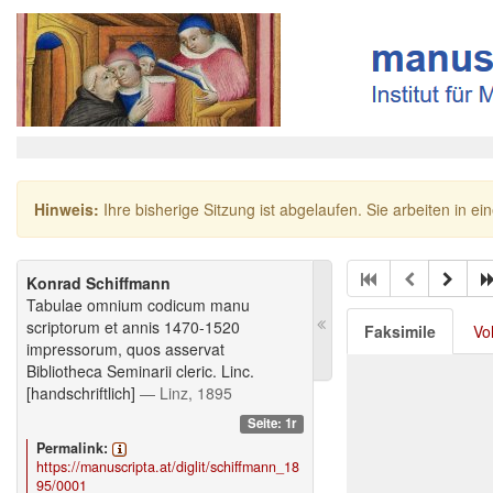
Hinweis:
Ihre bisherige Sitzung ist abgelaufen. Sie arbeiten in ei
Konrad Schiffmann
Tabulae omnium codicum manu
scriptorum et annis 1470-1520
Faksimile
Vo
impressorum, quos asservat
Bibliotheca Seminarii cleric. Linc.
[handschriftlich]
— Linz, 1895
Seite: 1r
Permalink:
https://manuscripta.at/diglit/schiffmann_18
95/0001