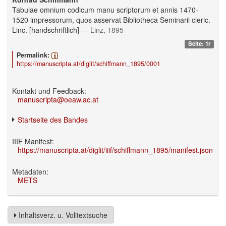
Tabulae omnium codicum manu scriptorum et annis 1470-
1520 impressorum, quos asservat Bibliotheca Seminarii cleric.
Linc. [handschriftlich]
— Linz, 1895
Seite: 1r
Permalink:
https://manuscripta.at/diglit/schiffmann_1895/0001
Kontakt und Feedback:
manuscripta@oeaw.ac.at
Startseite des Bandes
IIIF Manifest:
https://manuscripta.at/diglit/iiif/schiffmann_1895/manifest.json
Metadaten:
METS
Inhaltsverz. u. Volltextsuche