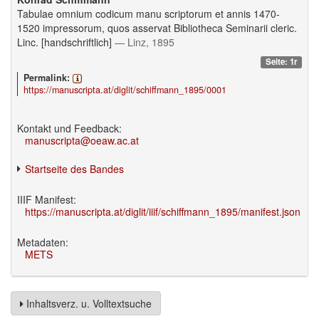
Tabulae omnium codicum manu scriptorum et annis 1470-
1520 impressorum, quos asservat Bibliotheca Seminarii cleric.
Linc. [handschriftlich]
— Linz, 1895
Seite: 1r
Permalink:
https://manuscripta.at/diglit/schiffmann_1895/0001
Kontakt und Feedback:
manuscripta@oeaw.ac.at
Startseite des Bandes
IIIF Manifest:
https://manuscripta.at/diglit/iiif/schiffmann_1895/manifest.json
Metadaten:
METS
Inhaltsverz. u. Volltextsuche