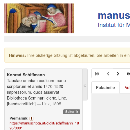
Hinweis:
Ihre bisherige Sitzung ist abgelaufen. Sie arbeiten in ei
Konrad Schiffmann
Tabulae omnium codicum manu
scriptorum et annis 1470-1520
Faksimile
Vo
impressorum, quos asservat
Bibliotheca Seminarii cleric. Linc.
[handschriftlich]
— Linz, 1895
Seite: 1r
Permalink:
https://manuscripta.at/diglit/schiffmann_18
95/0001