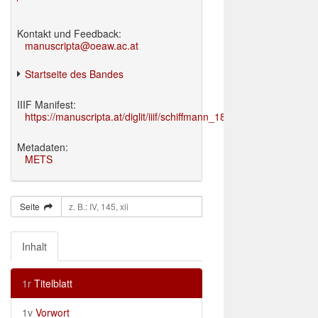
Kontakt und Feedback:
manuscripta@oeaw.ac.at
Startseite des Bandes
IIIF Manifest:
https://manuscripta.at/diglit/iiif/schiffmann_1895/manifest.json
Metadaten:
METS
Seite
Inhalt
1r
Titelblatt
1v
Vorwort