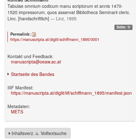
Tabulae omnium codicum manu scriptorum et annis 1470-
1520 impressorum, quos asservat Bibliotheca Seminarii cleric.
Linc. [handschriftlich]
— Linz, 1895
Seite: 1r
Permalink:
https://manuscripta.at/diglit/schiffmann_1895/0001
Kontakt und Feedback:
manuscripta@oeaw.ac.at
Startseite des Bandes
IIIF Manifest:
https://manuscripta.at/diglit/iiif/schiffmann_1895/manifest.json
Metadaten:
METS
Inhaltsverz. u. Volltextsuche