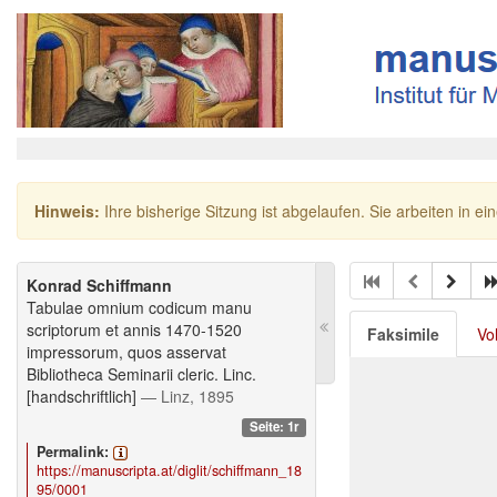
Hinweis:
Ihre bisherige Sitzung ist abgelaufen. Sie arbeiten in ei
Konrad Schiffmann
Tabulae omnium codicum manu
scriptorum et annis 1470-1520
Faksimile
Vo
impressorum, quos asservat
Bibliotheca Seminarii cleric. Linc.
[handschriftlich]
— Linz, 1895
Seite: 1r
Permalink:
https://manuscripta.at/diglit/schiffmann_18
95/0001