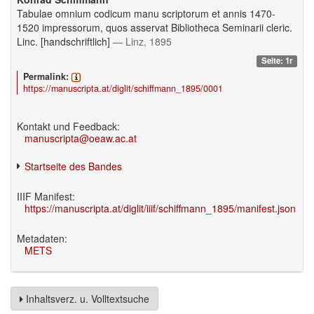
Tabulae omnium codicum manu scriptorum et annis 1470-
1520 impressorum, quos asservat Bibliotheca Seminarii cleric.
Linc. [handschriftlich]
— Linz, 1895
Seite: 1r
Permalink:
https://manuscripta.at/diglit/schiffmann_1895/0001
Kontakt und Feedback:
manuscripta@oeaw.ac.at
Startseite des Bandes
IIIF Manifest:
https://manuscripta.at/diglit/iiif/schiffmann_1895/manifest.json
Metadaten:
METS
Inhaltsverz. u. Volltextsuche