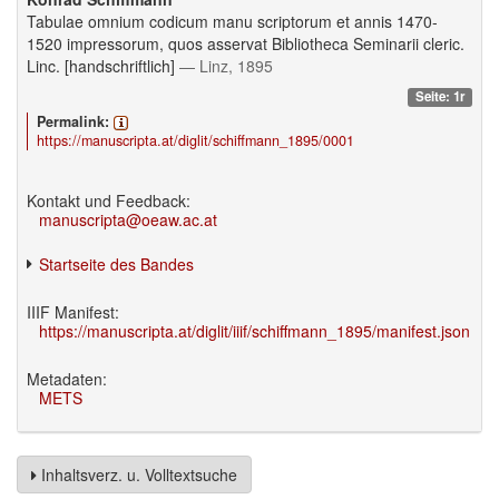
Tabulae omnium codicum manu scriptorum et annis 1470-
1520 impressorum, quos asservat Bibliotheca Seminarii cleric.
Linc. [handschriftlich]
— Linz, 1895
Seite: 1r
Permalink:
https://manuscripta.at/diglit/schiffmann_1895/0001
Kontakt und Feedback:
manuscripta@oeaw.ac.at
Startseite des Bandes
IIIF Manifest:
https://manuscripta.at/diglit/iiif/schiffmann_1895/manifest.json
Metadaten:
METS
Inhaltsverz. u. Volltextsuche