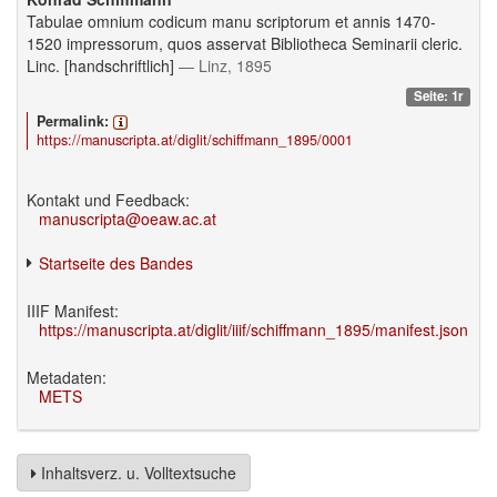
Tabulae omnium codicum manu scriptorum et annis 1470-
1520 impressorum, quos asservat Bibliotheca Seminarii cleric.
Linc. [handschriftlich]
— Linz, 1895
Seite: 1r
Permalink:
https://manuscripta.at/diglit/schiffmann_1895/0001
Kontakt und Feedback:
manuscripta@oeaw.ac.at
Startseite des Bandes
IIIF Manifest:
https://manuscripta.at/diglit/iiif/schiffmann_1895/manifest.json
Metadaten:
METS
Inhaltsverz. u. Volltextsuche