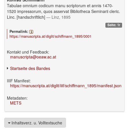
Tabulae omnium codicum manu scriptorum et annis 1470-
1520 impressorum, quos asservat Bibliotheca Seminarii cleric.
Linc. [handschriftlich]
— Linz, 1895
Seite: 1r
Permalink:
https://manuscripta.at/diglit/schiffmann_1895/0001
Kontakt und Feedback:
manuscripta@oeaw.ac.at
Startseite des Bandes
IIIF Manifest:
https://manuscripta.at/diglit/iiif/schiffmann_1895/manifest.json
Metadaten:
METS
Inhaltsverz. u. Volltextsuche