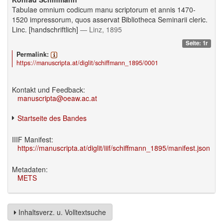
Tabulae omnium codicum manu scriptorum et annis 1470-
1520 impressorum, quos asservat Bibliotheca Seminarii cleric.
Linc. [handschriftlich]
— Linz, 1895
Seite: 1r
Permalink:
https://manuscripta.at/diglit/schiffmann_1895/0001
Kontakt und Feedback:
manuscripta@oeaw.ac.at
Startseite des Bandes
IIIF Manifest:
https://manuscripta.at/diglit/iiif/schiffmann_1895/manifest.json
Metadaten:
METS
Inhaltsverz. u. Volltextsuche