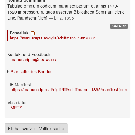
Tabulae omnium codicum manu scriptorum et annis 1470-
1520 impressorum, quos asservat Bibliotheca Seminarii cleric.
Linc. [handschriftlich]
— Linz, 1895
Seite: 1r
Permalink:
https://manuscripta.at/diglit/schiffmann_1895/0001
Kontakt und Feedback:
manuscripta@oeaw.ac.at
Startseite des Bandes
IIIF Manifest:
https://manuscripta.at/diglit/iiif/schiffmann_1895/manifest.json
Metadaten:
METS
Inhaltsverz. u. Volltextsuche