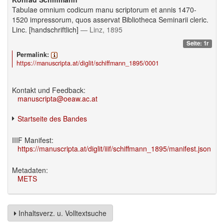
Tabulae omnium codicum manu scriptorum et annis 1470-
1520 impressorum, quos asservat Bibliotheca Seminarii cleric.
Linc. [handschriftlich]
— Linz, 1895
Seite: 1r
Permalink:
https://manuscripta.at/diglit/schiffmann_1895/0001
Kontakt und Feedback:
manuscripta@oeaw.ac.at
Startseite des Bandes
IIIF Manifest:
https://manuscripta.at/diglit/iiif/schiffmann_1895/manifest.json
Metadaten:
METS
Inhaltsverz. u. Volltextsuche