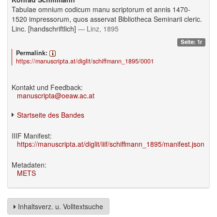
Tabulae omnium codicum manu scriptorum et annis 1470-
1520 impressorum, quos asservat Bibliotheca Seminarii cleric.
Linc. [handschriftlich]
— Linz, 1895
Seite: 1r
Permalink:
https://manuscripta.at/diglit/schiffmann_1895/0001
Kontakt und Feedback:
manuscripta@oeaw.ac.at
Startseite des Bandes
IIIF Manifest:
https://manuscripta.at/diglit/iiif/schiffmann_1895/manifest.json
Metadaten:
METS
Inhaltsverz. u. Volltextsuche