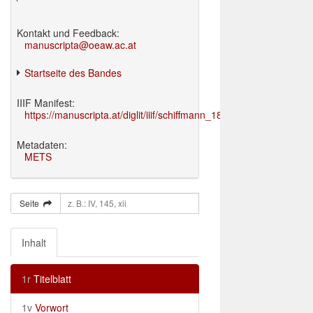
Kontakt und Feedback:
manuscripta@oeaw.ac.at
Startseite des Bandes
IIIF Manifest:
https://manuscripta.at/diglit/iiif/schiffmann_1895/manifest.json
Metadaten:
METS
Seite
Inhalt
1r
Titelblatt
1v
Vorwort