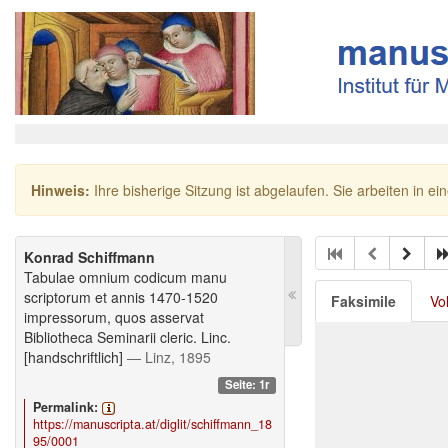
Hinweis:
Ihre bisherige Sitzung ist abgelaufen. Sie arbeiten in ei
Konrad Schiffmann
Tabulae omnium codicum manu
scriptorum et annis 1470-1520
Faksimile
Vo
impressorum, quos asservat
Bibliotheca Seminarii cleric. Linc.
[handschriftlich]
— Linz, 1895
Seite: 1r
Permalink:
https://manuscripta.at/diglit/schiffmann_18
95/0001