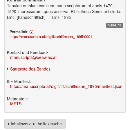
Tabulae omnium codicum manu scriptorum et annis 1470-
1520 impressorum, quos asservat Bibliotheca Seminarii cleric.
Linc. [handschriftlich]
— Linz, 1895
Seite: 1r
Permalink:
https://manuscripta.at/diglit/schiffmann_1895/0001
Kontakt und Feedback:
manuscripta@oeaw.ac.at
Startseite des Bandes
IIIF Manifest:
https://manuscripta.at/diglit/iiif/schiffmann_1895/manifest.json
Metadaten:
METS
Inhaltsverz. u. Volltextsuche