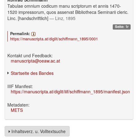
Tabulae omnium codicum manu scriptorum et annis 1470-
1520 impressorum, quos asservat Bibliotheca Seminarii cleric.
Linc. [handschriftlich]
— Linz, 1895
Seite: 1r
Permalink:
https://manuscripta.at/diglit/schiffmann_1895/0001
Kontakt und Feedback:
manuscripta@oeaw.ac.at
Startseite des Bandes
IIIF Manifest:
https://manuscripta.at/diglit/iiif/schiffmann_1895/manifest.json
Metadaten:
METS
Inhaltsverz. u. Volltextsuche