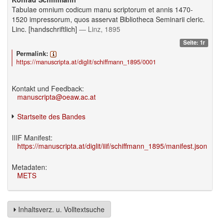
Tabulae omnium codicum manu scriptorum et annis 1470-
1520 impressorum, quos asservat Bibliotheca Seminarii cleric.
Linc. [handschriftlich]
— Linz, 1895
Seite: 1r
Permalink:
https://manuscripta.at/diglit/schiffmann_1895/0001
Kontakt und Feedback:
manuscripta@oeaw.ac.at
Startseite des Bandes
IIIF Manifest:
https://manuscripta.at/diglit/iiif/schiffmann_1895/manifest.json
Metadaten:
METS
Inhaltsverz. u. Volltextsuche