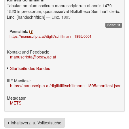
Tabulae omnium codicum manu scriptorum et annis 1470-
1520 impressorum, quos asservat Bibliotheca Seminarii cleric.
Linc. [handschriftlich]
— Linz, 1895
Seite: 1r
Permalink:
https://manuscripta.at/diglit/schiffmann_1895/0001
Kontakt und Feedback:
manuscripta@oeaw.ac.at
Startseite des Bandes
IIIF Manifest:
https://manuscripta.at/diglit/iiif/schiffmann_1895/manifest.json
Metadaten:
METS
Inhaltsverz. u. Volltextsuche