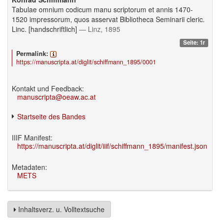
Tabulae omnium codicum manu scriptorum et annis 1470-
1520 impressorum, quos asservat Bibliotheca Seminarii cleric.
Linc. [handschriftlich]
— Linz, 1895
Seite: 1r
Permalink:
https://manuscripta.at/diglit/schiffmann_1895/0001
Kontakt und Feedback:
manuscripta@oeaw.ac.at
Startseite des Bandes
IIIF Manifest:
https://manuscripta.at/diglit/iiif/schiffmann_1895/manifest.json
Metadaten:
METS
Inhaltsverz. u. Volltextsuche