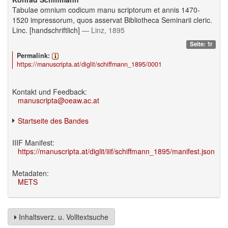
Tabulae omnium codicum manu scriptorum et annis 1470-
1520 impressorum, quos asservat Bibliotheca Seminarii cleric.
Linc. [handschriftlich]
— Linz, 1895
Seite: 1r
Permalink:
https://manuscripta.at/diglit/schiffmann_1895/0001
Kontakt und Feedback:
manuscripta@oeaw.ac.at
Startseite des Bandes
IIIF Manifest:
https://manuscripta.at/diglit/iiif/schiffmann_1895/manifest.json
Metadaten:
METS
Inhaltsverz. u. Volltextsuche