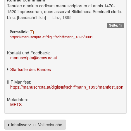
Tabulae omnium codicum manu scriptorum et annis 1470-
1520 impressorum, quos asservat Bibliotheca Seminarii cleric.
Linc. [handschriftlich]
— Linz, 1895
Seite: 1r
Permalink:
https://manuscripta.at/diglit/schiffmann_1895/0001
Kontakt und Feedback:
manuscripta@oeaw.ac.at
Startseite des Bandes
IIIF Manifest:
https://manuscripta.at/diglit/iiif/schiffmann_1895/manifest.json
Metadaten:
METS
Inhaltsverz. u. Volltextsuche