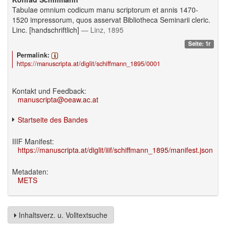
Tabulae omnium codicum manu scriptorum et annis 1470-
1520 impressorum, quos asservat Bibliotheca Seminarii cleric.
Linc. [handschriftlich]
— Linz, 1895
Seite: 1r
Permalink:
https://manuscripta.at/diglit/schiffmann_1895/0001
Kontakt und Feedback:
manuscripta@oeaw.ac.at
Startseite des Bandes
IIIF Manifest:
https://manuscripta.at/diglit/iiif/schiffmann_1895/manifest.json
Metadaten:
METS
Inhaltsverz. u. Volltextsuche