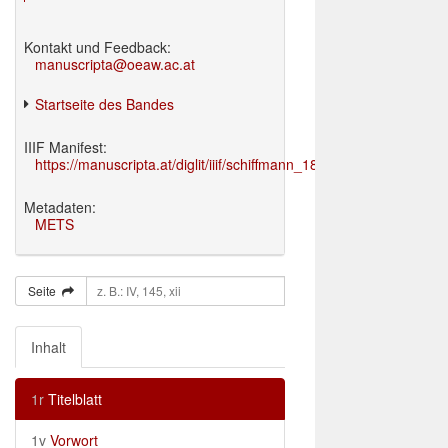
Kontakt und Feedback:
manuscripta@oeaw.ac.at
Startseite des Bandes
IIIF Manifest:
https://manuscripta.at/diglit/iiif/schiffmann_1895/manifest.json
Metadaten:
METS
Seite
Inhalt
1r
Titelblatt
1v
Vorwort