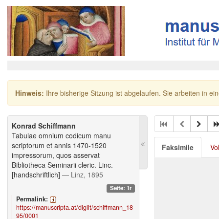
Hinweis:
Ihre bisherige Sitzung ist abgelaufen. Sie arbeiten in ei
Konrad Schiffmann
Tabulae omnium codicum manu
scriptorum et annis 1470-1520
Faksimile
Vo
impressorum, quos asservat
Bibliotheca Seminarii cleric. Linc.
[handschriftlich]
— Linz, 1895
Seite: 1r
Permalink:
https://manuscripta.at/diglit/schiffmann_18
95/0001