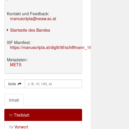
Kontakt und Feedback:
manuscripta@oeaw.ac.at
Startseite des Bandes
IIIF Manifest:
https://manuscripta.at/diglit/iiif/schiffmann_1895/manifest.json
Metadaten:
METS
Seite
Inhalt
1r
Titelblatt
1v
Vorwort