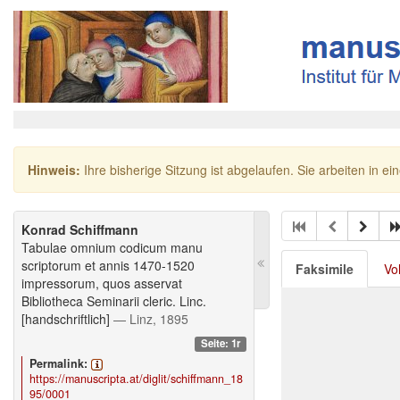
Hinweis:
Ihre bisherige Sitzung ist abgelaufen. Sie arbeiten in ei
Konrad Schiffmann
Tabulae omnium codicum manu
scriptorum et annis 1470-1520
Faksimile
Vo
impressorum, quos asservat
Bibliotheca Seminarii cleric. Linc.
[handschriftlich]
— Linz, 1895
Seite: 1r
Permalink:
https://manuscripta.at/diglit/schiffmann_18
95/0001