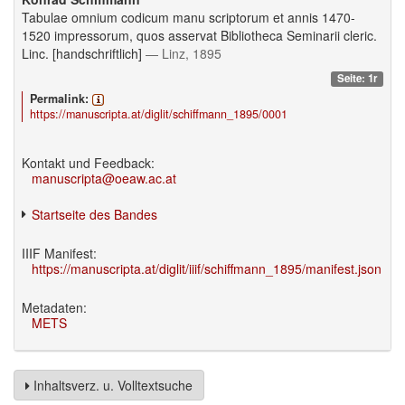
Tabulae omnium codicum manu scriptorum et annis 1470-
1520 impressorum, quos asservat Bibliotheca Seminarii cleric.
Linc. [handschriftlich]
— Linz, 1895
Seite: 1r
Permalink:
https://manuscripta.at/diglit/schiffmann_1895/0001
Kontakt und Feedback:
manuscripta@oeaw.ac.at
Startseite des Bandes
IIIF Manifest:
https://manuscripta.at/diglit/iiif/schiffmann_1895/manifest.json
Metadaten:
METS
Inhaltsverz. u. Volltextsuche