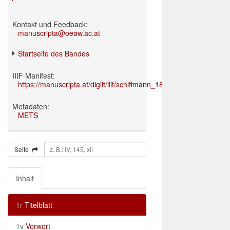
Kontakt und Feedback:
manuscripta@oeaw.ac.at
Startseite des Bandes
IIIF Manifest:
https://manuscripta.at/diglit/iiif/schiffmann_1895/manifest.json
Metadaten:
METS
Seite
Inhalt
1r
Titelblatt
1v
Vorwort