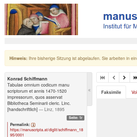
Hinweis:
Ihre bisherige Sitzung ist abgelaufen. Sie arbeiten in ei
Konrad Schiffmann
Tabulae omnium codicum manu
scriptorum et annis 1470-1520
Faksimile
Vo
impressorum, quos asservat
Bibliotheca Seminarii cleric. Linc.
[handschriftlich]
— Linz, 1895
Seite: 1r
Permalink:
https://manuscripta.at/diglit/schiffmann_18
95/0001