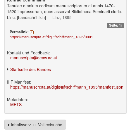
Tabulae omnium codicum manu scriptorum et annis 1470-
1520 impressorum, quos asservat Bibliotheca Seminarii cleric.
Linc. [handschriftlich]
— Linz, 1895
Seite: 1r
Permalink:
https://manuscripta.at/diglit/schiffmann_1895/0001
Kontakt und Feedback:
manuscripta@oeaw.ac.at
Startseite des Bandes
IIIF Manifest:
https://manuscripta.at/diglit/iiif/schiffmann_1895/manifest.json
Metadaten:
METS
Inhaltsverz. u. Volltextsuche