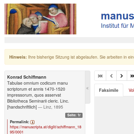
Hinweis:
Ihre bisherige Sitzung ist abgelaufen. Sie arbeiten in ei
Konrad Schiffmann
Tabulae omnium codicum manu
scriptorum et annis 1470-1520
Faksimile
Vo
impressorum, quos asservat
Bibliotheca Seminarii cleric. Linc.
[handschriftlich]
— Linz, 1895
Seite: 1r
Permalink:
https://manuscripta.at/diglit/schiffmann_18
95/0001