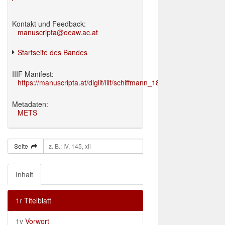
Kontakt und Feedback:
manuscripta@oeaw.ac.at
Startseite des Bandes
IIIF Manifest:
https://manuscripta.at/diglit/iiif/schiffmann_1895/manifest.json
Metadaten:
METS
Seite
Inhalt
1r
Titelblatt
1v
Vorwort