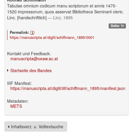
Tabulae omnium codicum manu scriptorum et annis 1470-
1520 impressorum, quos asservat Bibliotheca Seminarii cleric.
Linc. [handschriftlich]
— Linz, 1895
Seite: 1r
Permalink:
https://manuscripta.at/diglit/schiffmann_1895/0001
Kontakt und Feedback:
manuscripta@oeaw.ac.at
Startseite des Bandes
IIIF Manifest:
https://manuscripta.at/diglit/iiif/schiffmann_1895/manifest.json
Metadaten:
METS
Inhaltsverz. u. Volltextsuche