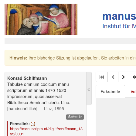
Hinweis:
Ihre bisherige Sitzung ist abgelaufen. Sie arbeiten in ei
Konrad Schiffmann
Tabulae omnium codicum manu
scriptorum et annis 1470-1520
Faksimile
Vo
impressorum, quos asservat
Bibliotheca Seminarii cleric. Linc.
[handschriftlich]
— Linz, 1895
Seite: 1r
Permalink:
https://manuscripta.at/diglit/schiffmann_18
95/0001