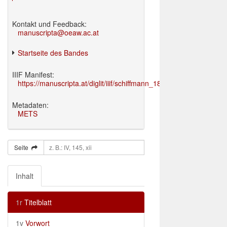
Kontakt und Feedback:
manuscripta@oeaw.ac.at
Startseite des Bandes
IIIF Manifest:
https://manuscripta.at/diglit/iiif/schiffmann_1895/manifest.json
Metadaten:
METS
Seite
Inhalt
1r
Titelblatt
1v
Vorwort