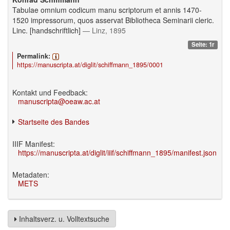
Tabulae omnium codicum manu scriptorum et annis 1470-
1520 impressorum, quos asservat Bibliotheca Seminarii cleric.
Linc. [handschriftlich]
— Linz, 1895
Seite: 1r
Permalink:
https://manuscripta.at/diglit/schiffmann_1895/0001
Kontakt und Feedback:
manuscripta@oeaw.ac.at
Startseite des Bandes
IIIF Manifest:
https://manuscripta.at/diglit/iiif/schiffmann_1895/manifest.json
Metadaten:
METS
Inhaltsverz. u. Volltextsuche