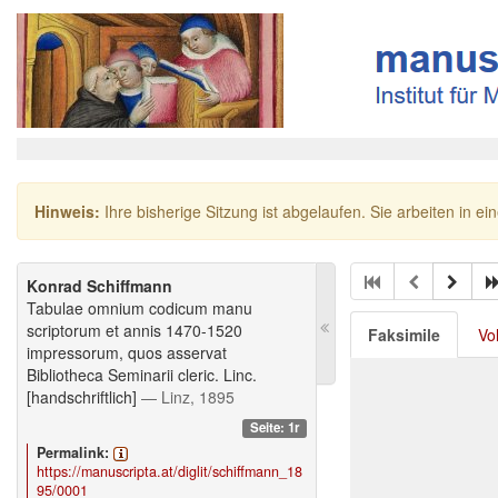
Hinweis:
Ihre bisherige Sitzung ist abgelaufen. Sie arbeiten in ei
Konrad Schiffmann
Tabulae omnium codicum manu
scriptorum et annis 1470-1520
Faksimile
Vo
impressorum, quos asservat
Bibliotheca Seminarii cleric. Linc.
[handschriftlich]
— Linz, 1895
Seite: 1r
Permalink:
https://manuscripta.at/diglit/schiffmann_18
95/0001