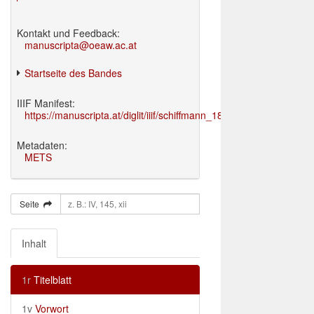
Kontakt und Feedback:
manuscripta@oeaw.ac.at
Startseite des Bandes
IIIF Manifest:
https://manuscripta.at/diglit/iiif/schiffmann_1895/manifest.json
Metadaten:
METS
Seite
Inhalt
1r
Titelblatt
1v
Vorwort