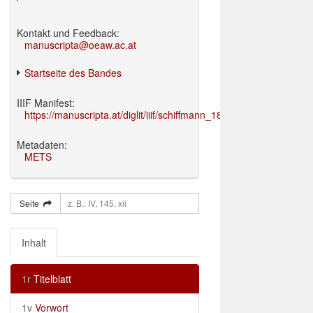
Kontakt und Feedback:
manuscripta@oeaw.ac.at
Startseite des Bandes
IIIF Manifest:
https://manuscripta.at/diglit/iiif/schiffmann_1895/manifest.json
Metadaten:
METS
Seite
Inhalt
1r
Titelblatt
1v
Vorwort