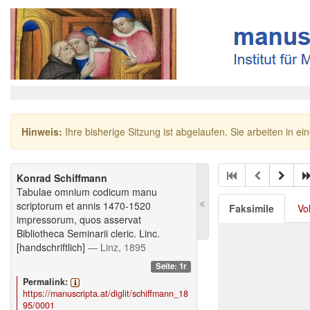
Hinweis:
Ihre bisherige Sitzung ist abgelaufen. Sie arbeiten in ei
Konrad Schiffmann
Tabulae omnium codicum manu
scriptorum et annis 1470-1520
Faksimile
Vo
impressorum, quos asservat
Bibliotheca Seminarii cleric. Linc.
[handschriftlich]
— Linz, 1895
Seite: 1r
Permalink:
https://manuscripta.at/diglit/schiffmann_18
95/0001