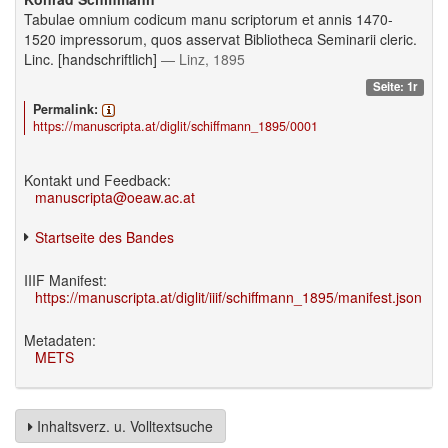
Tabulae omnium codicum manu scriptorum et annis 1470-
1520 impressorum, quos asservat Bibliotheca Seminarii cleric.
Linc. [handschriftlich]
— Linz, 1895
Seite: 1r
Permalink:
https://manuscripta.at/diglit/schiffmann_1895/0001
Kontakt und Feedback:
manuscripta@oeaw.ac.at
Startseite des Bandes
IIIF Manifest:
https://manuscripta.at/diglit/iiif/schiffmann_1895/manifest.json
Metadaten:
METS
Inhaltsverz. u. Volltextsuche