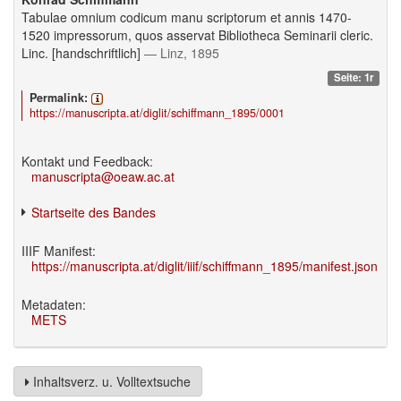
Tabulae omnium codicum manu scriptorum et annis 1470-
1520 impressorum, quos asservat Bibliotheca Seminarii cleric.
Linc. [handschriftlich]
— Linz, 1895
Seite: 1r
Permalink:
https://manuscripta.at/diglit/schiffmann_1895/0001
Kontakt und Feedback:
manuscripta@oeaw.ac.at
Startseite des Bandes
IIIF Manifest:
https://manuscripta.at/diglit/iiif/schiffmann_1895/manifest.json
Metadaten:
METS
Inhaltsverz. u. Volltextsuche