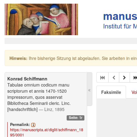
Hinweis:
Ihre bisherige Sitzung ist abgelaufen. Sie arbeiten in ei
Konrad Schiffmann
Tabulae omnium codicum manu
scriptorum et annis 1470-1520
Faksimile
Vo
impressorum, quos asservat
Bibliotheca Seminarii cleric. Linc.
[handschriftlich]
— Linz, 1895
Seite: 1r
Permalink:
https://manuscripta.at/diglit/schiffmann_18
95/0001