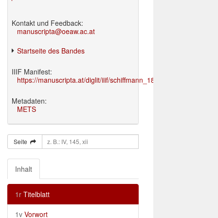
Kontakt und Feedback:
manuscripta@oeaw.ac.at
Startseite des Bandes
IIIF Manifest:
https://manuscripta.at/diglit/iiif/schiffmann_1895/manifest.json
Metadaten:
METS
Seite
Inhalt
1r
Titelblatt
1v
Vorwort