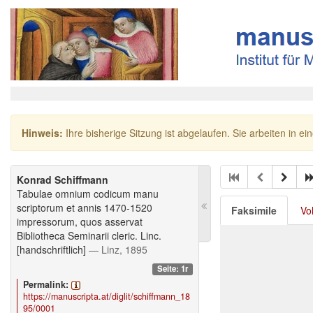
Hinweis:
Ihre bisherige Sitzung ist abgelaufen. Sie arbeiten in ei
Konrad Schiffmann
Tabulae omnium codicum manu
scriptorum et annis 1470-1520
Faksimile
Vo
impressorum, quos asservat
Bibliotheca Seminarii cleric. Linc.
[handschriftlich]
— Linz, 1895
Seite: 1r
Permalink:
https://manuscripta.at/diglit/schiffmann_18
95/0001