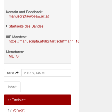
Kontakt und Feedback:
manuscripta@oeaw.ac.at
Startseite des Bandes
IIIF Manifest:
https://manuscripta.at/diglit/iiif/schiffmann_1895/manifest.json
Metadaten:
METS
Seite
Inhalt
1r
Titelblatt
1v
Vorwort