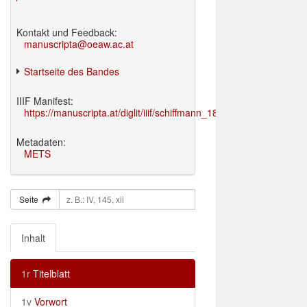
Kontakt und Feedback:
manuscripta@oeaw.ac.at
Startseite des Bandes
IIIF Manifest:
https://manuscripta.at/diglit/iiif/schiffmann_1895/manifest.json
Metadaten:
METS
Seite
Inhalt
1r
Titelblatt
1v
Vorwort