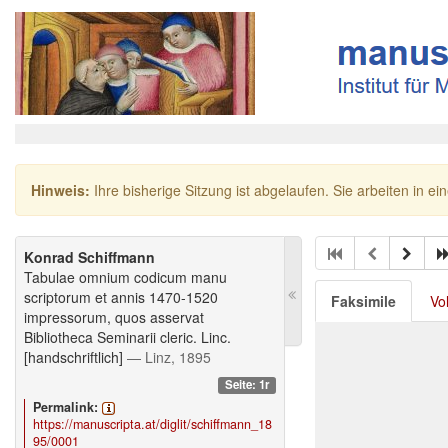
Hinweis:
Ihre bisherige Sitzung ist abgelaufen. Sie arbeiten in ei
Konrad Schiffmann
Tabulae omnium codicum manu
scriptorum et annis 1470-1520
Faksimile
Vo
impressorum, quos asservat
Bibliotheca Seminarii cleric. Linc.
[handschriftlich]
— Linz, 1895
Seite: 1r
Permalink:
https://manuscripta.at/diglit/schiffmann_18
95/0001