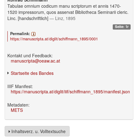
Tabulae omnium codicum manu scriptorum et annis 1470-
1520 impressorum, quos asservat Bibliotheca Seminarii cleric.
Linc. [handschriftlich]
— Linz, 1895
Seite: 1r
Permalink:
https://manuscripta.at/diglit/schiffmann_1895/0001
Kontakt und Feedback:
manuscripta@oeaw.ac.at
Startseite des Bandes
IIIF Manifest:
https://manuscripta.at/diglit/iiif/schiffmann_1895/manifest.json
Metadaten:
METS
Inhaltsverz. u. Volltextsuche