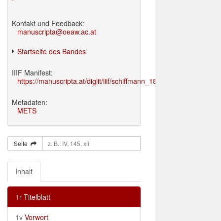
Kontakt und Feedback:
manuscripta@oeaw.ac.at
Startseite des Bandes
IIIF Manifest:
https://manuscripta.at/diglit/iiif/schiffmann_1895/manifest.json
Metadaten:
METS
Seite
Inhalt
1r
Titelblatt
1v
Vorwort