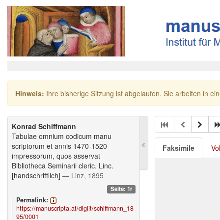
Hinweis:
Ihre bisherige Sitzung ist abgelaufen. Sie arbeiten in ei
Konrad Schiffmann
Tabulae omnium codicum manu
scriptorum et annis 1470-1520
Faksimile
Vo
impressorum, quos asservat
Bibliotheca Seminarii cleric. Linc.
[handschriftlich]
— Linz, 1895
Seite: 1r
Permalink:
https://manuscripta.at/diglit/schiffmann_18
95/0001