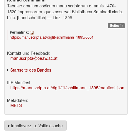
Tabulae omnium codicum manu scriptorum et annis 1470-
1520 impressorum, quos asservat Bibliotheca Seminarii cleric.
Linc. [handschriftlich]
— Linz, 1895
Seite: 1r
Permalink:
https://manuscripta.at/diglit/schiffmann_1895/0001
Kontakt und Feedback:
manuscripta@oeaw.ac.at
Startseite des Bandes
IIIF Manifest:
https://manuscripta.at/diglit/iiif/schiffmann_1895/manifest.json
Metadaten:
METS
Inhaltsverz. u. Volltextsuche