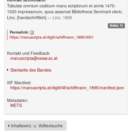
Tabulae omnium codicum manu scriptorum et annis 1470-
1520 impressorum, quos asservat Bibliotheca Seminarii cleric.
Linc. [handschriftlich]
— Linz, 1895
Seite: 1r
Permalink:
https://manuscripta.at/diglit/schiffmann_1895/0001
Kontakt und Feedback:
manuscripta@oeaw.ac.at
Startseite des Bandes
IIIF Manifest:
https://manuscripta.at/diglit/iiif/schiffmann_1895/manifest.json
Metadaten:
METS
Inhaltsverz. u. Volltextsuche